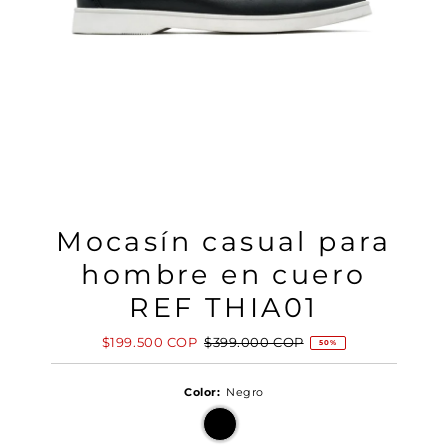
Mocasín casual para
hombre en cuero
REF THIA01
Precio
$199.500 COP
Precio
$399.000 COP
50%
de
normal
venta
Color:
Negro