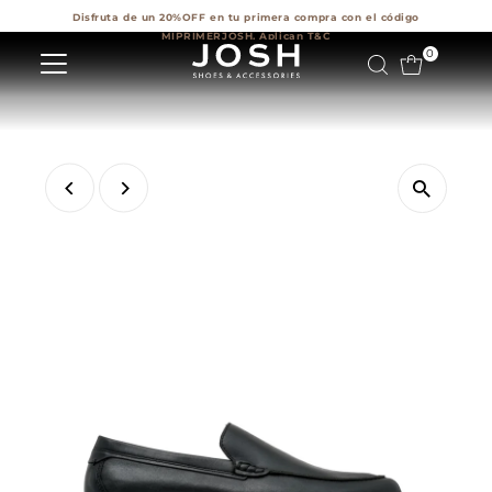
Disfruta de un 20%OFF en tu primera compra con el código
Ir directamente al contenido
MIPRIMERJOSH. Aplican T&C
0