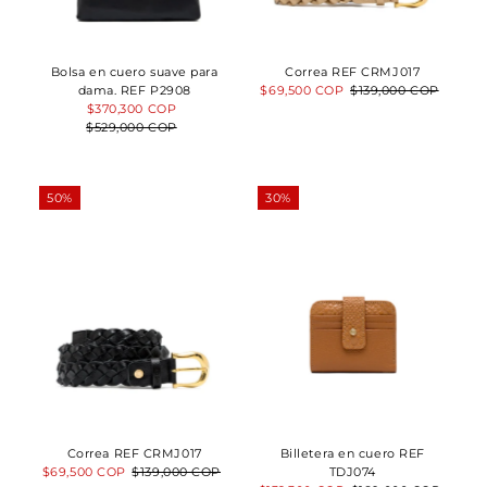
Bolsa en cuero suave para
Correa REF CRMJ017
dama. REF P2908
Precio
$69,500 COP
Precio
$139,000 COP
Precio
$370,300 COP
Precio
de
normal
$529,000 COP
de
normal
venta
venta
50%
30%
Correa REF CRMJ017
Billetera en cuero REF
Precio
$69,500 COP
Precio
$139,000 COP
TDJ074