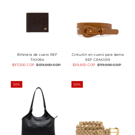
Billetera de cuero REF
Cinturón en cuero para dama
THJ094
REF CRMJ019
Precio
$97,300 COP
Precio
$139,000 COP
Precio
$59,950 COP
Precio
$119,900 COP
de
normal
de
normal
venta
venta
30%
50%