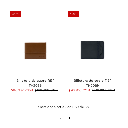
venta
venta
30%
30%
Billetera de cuero REF
Billetera de cuero REF
THJ088
THJ089
Precio
$90.930 COP
Precio
$129.900 COP
Precio
$97.300 COP
Precio
$139.000 COP
de
normal
de
normal
venta
venta
Mostrando artículos 1-30 de 49.
1
2