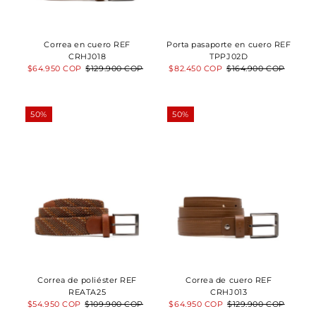
Correa en cuero REF
Porta pasaporte en cuero REF
CRHJ018
TPPJ02D
Precio
$64.950 COP
Precio
$129.900 COP
Precio
$82.450 COP
Precio
$164.900 COP
de
normal
de
normal
venta
venta
50%
50%
Correa de poliéster REF
Correa de cuero REF
REATA25
CRHJ013
Precio
$54.950 COP
Precio
$109.900 COP
Precio
$64.950 COP
Precio
$129.900 COP
de
normal
de
normal