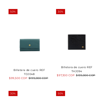
de
normal
de
normal
venta
venta
50%
30%
Billetera de cuero REF
Billetera de cuero REF
THJ094
TDJ048
Precio
$97,300 COP
Precio
$139,000 COP
Precio
$99,500 COP
Precio
$199,000 COP
de
normal
de
normal
venta
venta
30%
50%