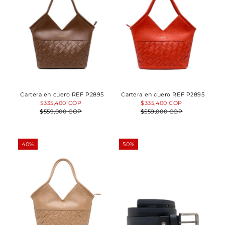
Cartera en cuero REF P2895
Cartera en cuero REF P2895
Precio
$335,400 COP
Precio
Precio
$335,400 COP
Precio
$559,000 COP
de
normal
$559,000 COP
de
normal
venta
venta
40%
50%