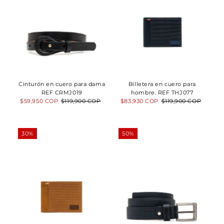
Cinturón en cuero para dama
Billetera en cuero para
REF CRMJ019
hombre. REF THJ077
Precio
$59,950 COP
Precio
$119,900 COP
Precio
$83,930 COP
Precio
$119,900 COP
de
normal
de
normal
venta
venta
30%
50%