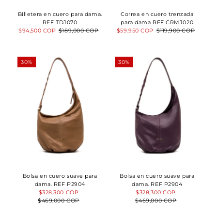
Billetera en cuero para dama.
Correa en cuero trenzada
REF TDJ070
para dama REF CRMJ020
Precio
$94,500 COP
Precio
$189,000 COP
Precio
$59,950 COP
Precio
$119,900 COP
de
normal
de
normal
venta
venta
30%
30%
Bolsa en cuero suave para
Bolsa en cuero suave para
dama. REF P2904
dama. REF P2904
Precio
$328,300 COP
Precio
Precio
$328,300 COP
Precio
$469,000 COP
de
normal
$469,000 COP
de
normal
venta
venta