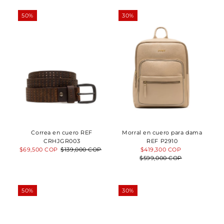
50%
30%
Correa en cuero REF
Morral en cuero para dama
CRHJGR003
REF P2910
Precio
$69,500 COP
Precio
$139,000 COP
Precio
$419,300 COP
Precio
de
normal
$599,000 COP
de
normal
venta
venta
50%
30%