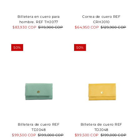
Billetera en cuero para
Correa de cuero REF
hombre. REF THJ077
CRHJ010
Precio
$83,930 COP
Precio
$119,900 COP
Precio
$64,950 COP
Precio
$129,900 COP
de
normal
de
normal
venta
venta
50%
50%
Billetera de cuero REF
Billetera de cuero REF
TDJ048
TDJ048
Precio
$99,500 COP
Precio
$199,000 COP
Precio
$99,500 COP
Precio
$199,000 COP