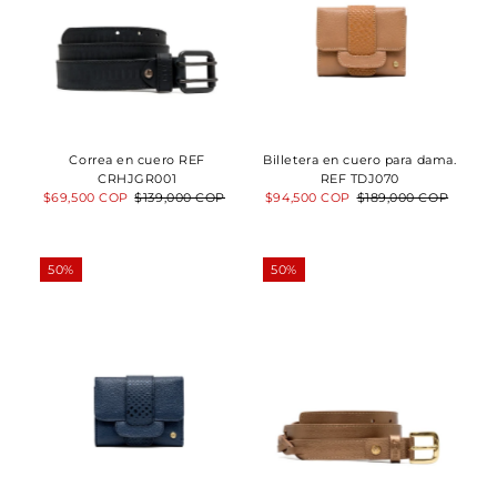
Correa en cuero REF
Billetera en cuero para dama.
CRHJGR001
REF TDJ070
Precio
$69,500 COP
Precio
$139,000 COP
Precio
$94,500 COP
Precio
$189,000 COP
de
normal
de
normal
venta
venta
50%
50%