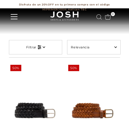
Disfruta de un 20%OFF en tu primera compra con el código
Ir directamente al contenido
MIPRIMERJOSH. Aplican T&C
0
Relevancia
Filtrar
Características
Más relevantes
50%
50%
Más vendidos
Alfabéticamente,
A-Z
Alfabéticamente,
Z-A
Precio, menor a
mayor
Precio, mayor a
menor