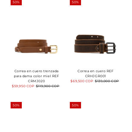
50%
50%
Correa en cuero trenzada
Correa en cuero REF
para dama color miel REF
CRHJGR001
CRMJ020
Precio
$69,500 COP
Precio
$139,000 COP
Precio
$59,950 COP
Precio
$119,900 COP
de
normal
de
normal
venta
venta
50%
50%