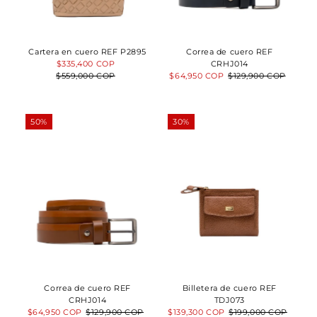
Cartera en cuero REF P2895
Correa de cuero REF
Precio
$335,400 COP
Precio
CRHJ014
$559,000 COP
de
normal
Precio
$64,950 COP
Precio
$129,900 COP
venta
de
normal
venta
50%
30%
Correa de cuero REF
Billetera de cuero REF
CRHJ014
TDJ073
Precio
$64,950 COP
Precio
$129,900 COP
Precio
$139,300 COP
Precio
$199,000 COP