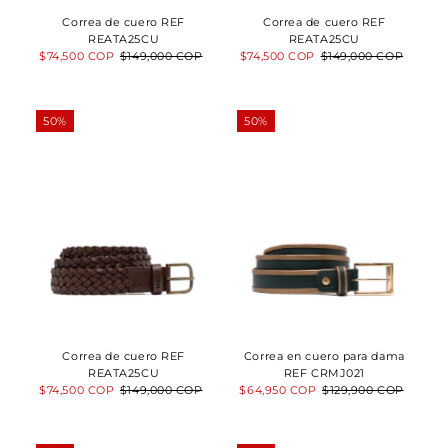
Fecha: antiguo(a)
Correa de cuero REF
Correa de cuero REF
a reciente
REATA25CU
REATA25CU
Fecha: reciente a
Precio
$74,500 COP
Precio
$149,000 COP
Precio
$74,500 COP
Precio
$149,000 COP
antiguo(a)
de
normal
de
normal
venta
venta
50%
50%
Correa de cuero REF
Correa en cuero para dama
REATA25CU
REF CRMJ021
Precio
$74,500 COP
Precio
$149,000 COP
Precio
$64,950 COP
Precio
$129,900 COP
de
normal
de
normal
venta
venta