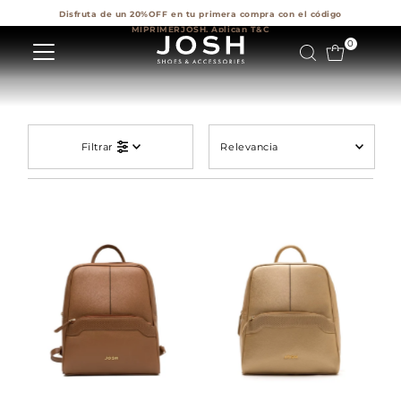
Disfruta de un 20%OFF en tu primera compra con el código
Ir directamente al contenido
MIPRIMERJOSH. Aplican T&C
0
Relevancia
Filtrar
Características
Más relevantes
Más vendidos
Alfabéticamente,
A-Z
Alfabéticamente,
Z-A
Precio, menor a
mayor
Precio, mayor a
menor