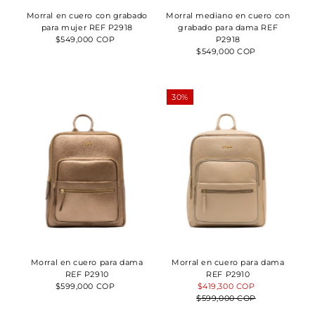
Fecha: antiguo(a)
Morral en cuero con grabado
Morral mediano en cuero con
a reciente
para mujer REF P2918
grabado para dama REF
Fecha: reciente a
$549,000 COP
Precio
P2918
antiguo(a)
normal
$549,000 COP
Precio
normal
30%
Morral en cuero para dama
Morral en cuero para dama
REF P2910
REF P2910
$599,000 COP
Precio
Precio
$419,300 COP
Precio
normal
$599,000 COP
de
normal
venta