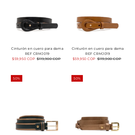
Cinturón en cuero para dama
Cinturón en cuero para dama
REF CRMJ019
REF CRMJ019
Precio
$59,950 COP
Precio
$119,900 COP
Precio
$59,950 COP
Precio
$119,900 COP
de
normal
de
normal
venta
venta
50%
50%