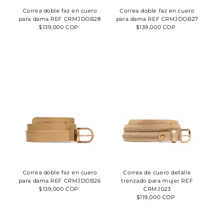
Fecha: antiguo(a)
Correa doble faz en cuero
Correa doble faz en cuero
a reciente
para dama REF CRMJDOB28
para dama REF CRMJDOB27
Fecha: reciente a
$139,000 COP
Precio
$139,000 COP
Precio
antiguo(a)
normal
normal
Correa doble faz en cuero
Correa de cuero detalle
para dama REF CRMJDOB26
trenzado para mujer REF
$139,000 COP
Precio
CRMJ023
normal
$119,000 COP
Precio
normal