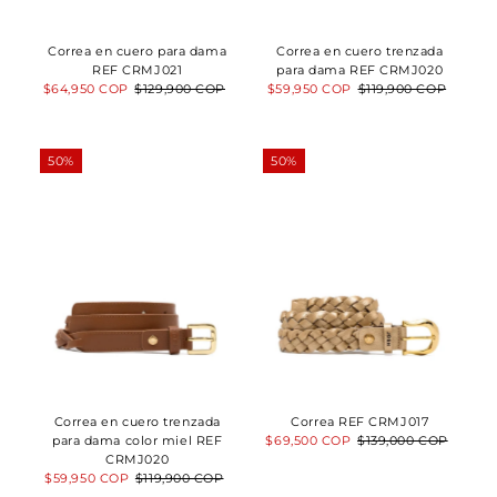
Correa en cuero para dama
Correa en cuero trenzada
REF CRMJ021
para dama REF CRMJ020
Precio
$64,950 COP
Precio
$129,900 COP
Precio
$59,950 COP
Precio
$119,900 COP
de
normal
de
normal
venta
venta
50%
50%
Correa en cuero trenzada
Correa REF CRMJ017
para dama color miel REF
Precio
$69,500 COP
Precio
$139,000 COP
CRMJ020
de
normal
Precio
$59,950 COP
Precio
$119,900 COP
venta
de
normal