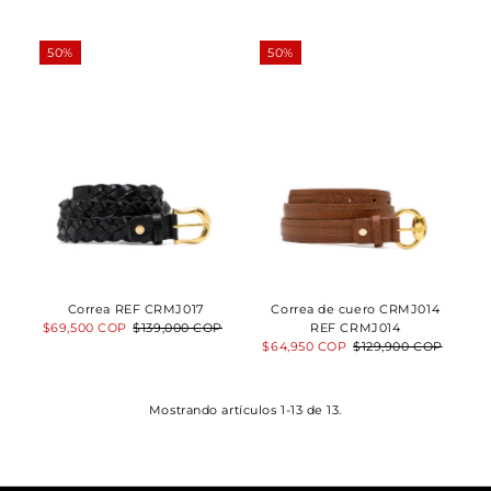
venta
50%
50%
Correa REF CRMJ017
Correa de cuero CRMJ014
Precio
$69,500 COP
Precio
$139,000 COP
REF CRMJ014
de
normal
Precio
$64,950 COP
Precio
$129,900 COP
venta
de
normal
venta
Mostrando artículos 1-13 de 13.