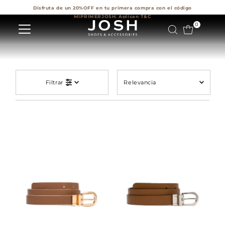
Disfruta de un 20%OFF en tu primera compra con el código
Ir directamente al contenido
MIPRIMERJOSH. Aplican T&C
0
Relevancia
Filtrar
Características
Más relevantes
Más vendidos
Alfabéticamente,
A-Z
Alfabéticamente,
Z-A
Precio, menor a
mayor
Precio, mayor a
menor